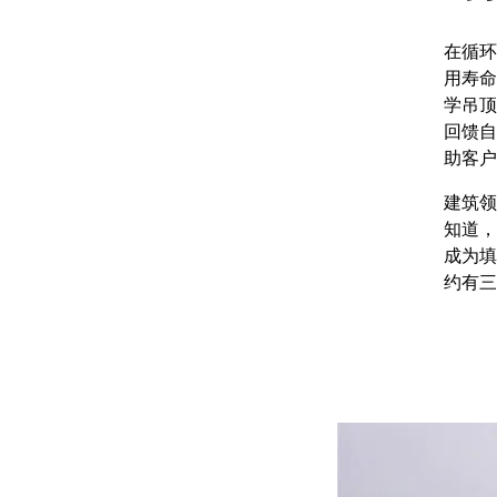
在循环
用寿命
学吊顶
回馈自
助客
建筑领
知道，
成为填
约有