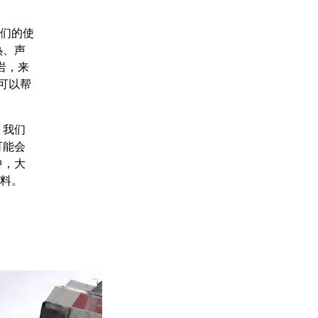
们的使
热、声
岩，来
可以帮
 我们
可能会
中，大
废料。