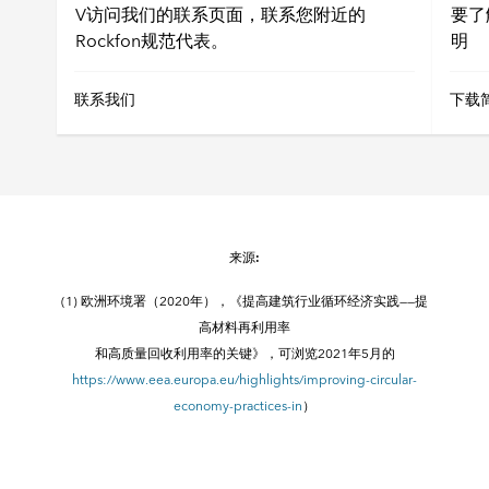
V访问我们的联系页面，联系您附近的
要了
Rockfon规范代表。
明
联系我们
下载
来源:
(1) 欧洲环境署（2020年），《提高建筑行业循环经济实践——提
高材料再利用率
和高质量回收利用率的关键》，可浏览2021年5月的
https://www.eea.europa.eu/highlights/improving-circular-
economy-practices-in
）